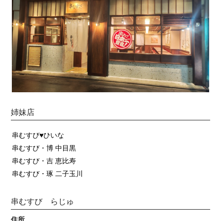
姉妹店
串むすび♥ひいな
串むすび・博 中目黒
串むすび・吉 恵比寿
串むすび・琢 二子玉川
串むすび らじゅ
住所