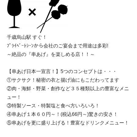
千歳烏山駅 すぐ！
ﾌﾟﾗｲﾍﾞｰﾄｼｰﾝから会社のご宴会まで用途は多彩!
～絶品の『串あげ』を楽しめる店！！～
【串あげ日本一宣言！】5つのコンセプトは・・・
①サクサク！秘密の衣と揚げ油にもこだわってます
②肉・海鮮・野菜・創作など３５種類以上の豊富なメニ
ュー！
③特製ソース・特製塩と食べ方いろいろ！
④串あげ１本６０円～！(税込66円～)驚きの安さ！
⑤串あげを更に盛り上げる！豊富なドリンクメニュー！