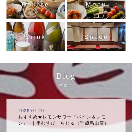
Course
Menu
Drink
Space
Blog
ブログ
2026.07.20
おすすめ★レモンサワー『パイン＆レモ
ン』 | 串むすび・らじゅ（千歳烏山店）