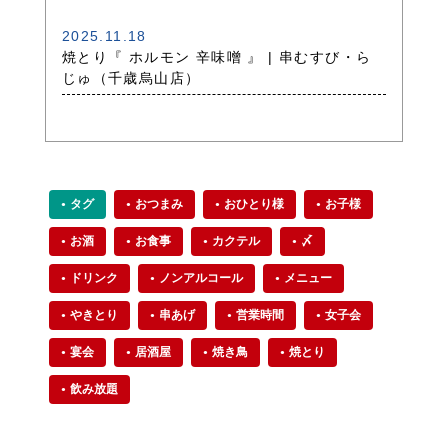
2025.11.18
焼とり『 ホルモン 辛味噌 』 | 串むすび・ら
じゅ（千歳烏山店）
タグ
おつまみ
おひとり様
お子様
お酒
お食事
カクテル
〆
ドリンク
ノンアルコール
メニュー
やきとり
串あげ
営業時間
女子会
宴会
居酒屋
焼き鳥
焼とり
飲み放題