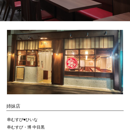
姉妹店
串むすび♥ひいな
串むすび・博 中目黒