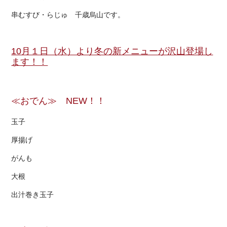
串むすび・らじゅ 千歳烏山です。
10月１日（水）より冬の新メニューが沢山登場し
ます！！
≪おでん≫ NEW！！
玉子
厚揚げ
がんも
大根
出汁巻き玉子