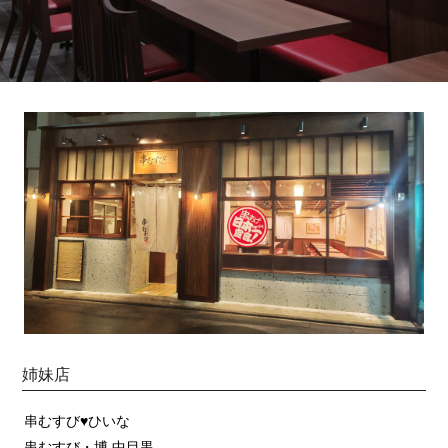
姉妹店
串むすび♥ひいな
串むすび・博 中目黒