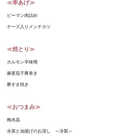
≪串あげ≫
ピーマン肉詰め
チーズ入りメンチカツ
≪焼とり≫
ホルモン辛味噌
麻婆茄子豚巻き
豚すき焼き
≪おつまみ≫
梅水晶
水菜と油揚げのお浸し ～冷製～