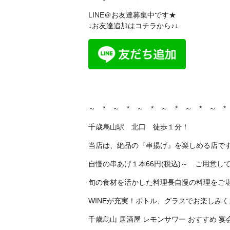
LINE＠お友達募集中です★
↓お友達追加はコチラから♪↓
～ * ～ * ～ * ～ * ～ * ～ *
千歳烏山駅 北口 徒歩１分！
当店は、絶品の『串揚げ』を楽しめる店で
自慢の串あげ１本66円(税込)～ ご用意し
旬の食材を活かした料理長自慢の料理をご
WINEが充実！ボトル、グラスでお楽しみ
千歳烏山 居酒屋 レモンサワー おすすめ 宴