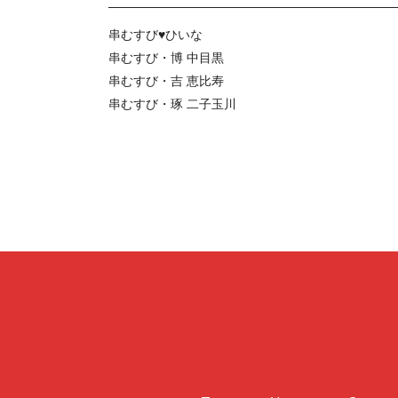
串むすび♥ひいな
串むすび・博 中目黒
串むすび・吉 恵比寿
串むすび・琢 二子玉川