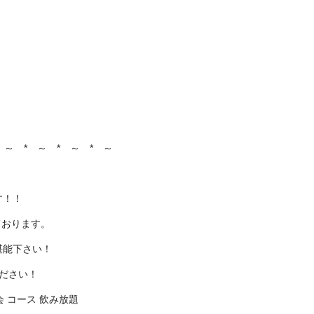
 ～ * ～ * ～ * ～
す！！
ております。
堪能下さい！
ください！
会 コース 飲み放題