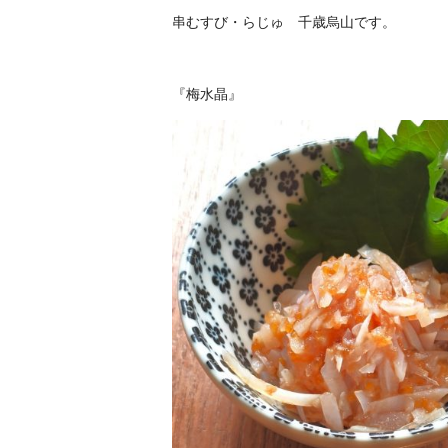
串むすび・らじゅ 千歳烏山です。
『梅水晶』