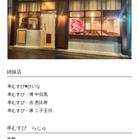
姉妹店
串むすび♥ひいな
串むすび・博 中目黒
串むすび・吉 恵比寿
串むすび・琢 二子玉川
串むすび らじゅ