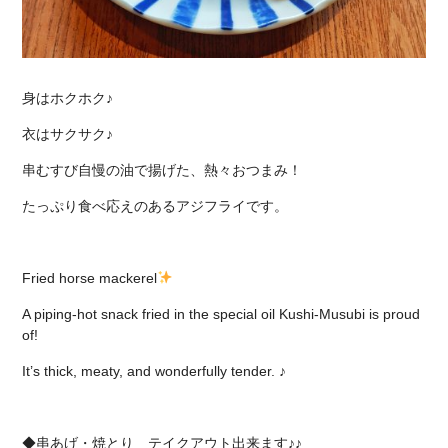
身はホクホク♪
衣はサクサク♪
串むすび自慢の油で揚げた、熱々おつまみ！
たっぷり食べ応えのあるアジフライです。
Fried horse mackerel
A piping-hot snack fried in the special oil Kushi-Musubi is proud
of!
It’s thick, meaty, and wonderfully tender. ♪
◆串あげ・焼とり テイクアウト出来ます♪♪