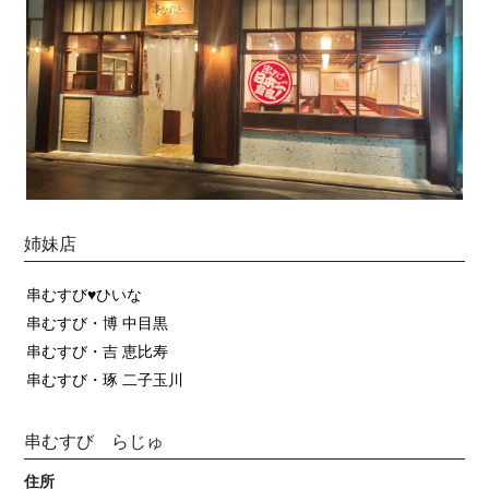
姉妹店
串むすび♥ひいな
串むすび・博 中目黒
串むすび・吉 恵比寿
串むすび・琢 二子玉川
串むすび らじゅ
住所