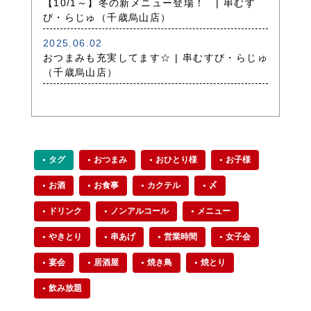
【10/1～】冬の新メニュー登場！ | 串むす
び・らじゅ（千歳烏山店）
2025.06.02
おつまみも充実してます☆ | 串むすび・らじゅ
（千歳烏山店）
タグ
おつまみ
おひとり様
お子様
お酒
お食事
カクテル
〆
ドリンク
ノンアルコール
メニュー
やきとり
串あげ
営業時間
女子会
宴会
居酒屋
焼き鳥
焼とり
飲み放題